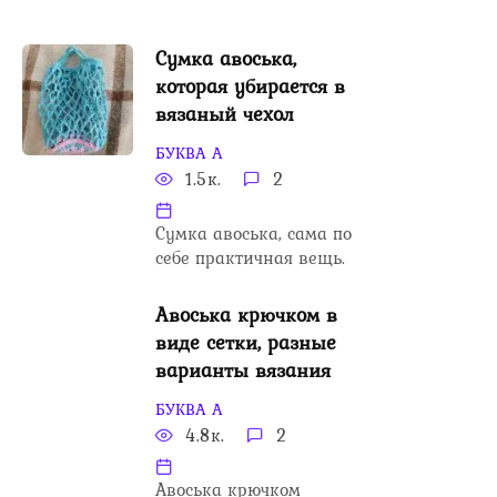
Сумка авоська,
которая убирается в
вязаный чехол
БУКВА А
1.5к.
2
Сумка авоська, сама по
себе практичная вещь.
Авоська крючком в
виде сетки, разные
варианты вязания
БУКВА А
4.8к.
2
Авоська крючком