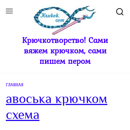
Перейти
к
содержанию
Крючкотворство! Сами
вяжем крючком, сами
пишем пером
ГЛАВНАЯ
авоська крючком
схема