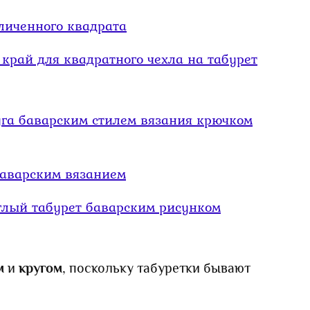
личенного квадрата
рай для квадратного чехла на табурет
уга баварским стилем вязания крючком
баварским вязанием
глый табурет баварским рисунком
м
и
кругом
, поскольку табуретки бывают