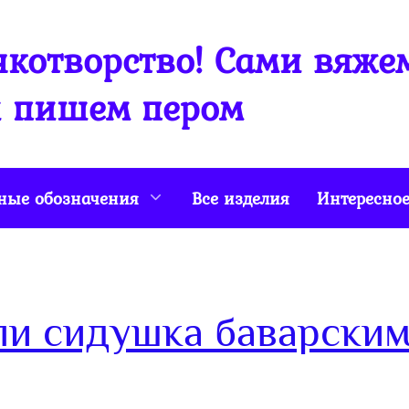
котворство! Сами вяже
 пишем пером
ные обозначения
Все изделия
Интересно
или сидушка баварски