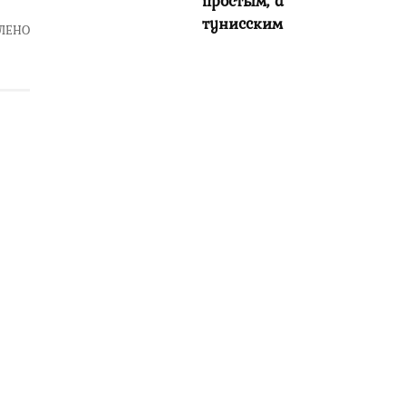
простым, а
тунисским
ЛЕНО