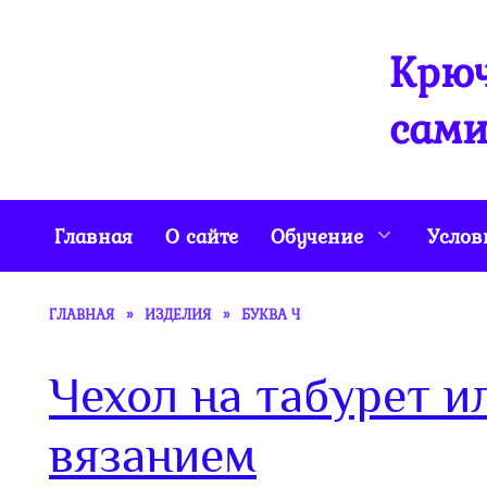
Перейти
к
Крюч
содержанию
сами
Главная
О сайте
Обучение
Услов
ГЛАВНАЯ
»
ИЗДЕЛИЯ
»
БУКВА Ч
Чехол на табурет 
вязанием