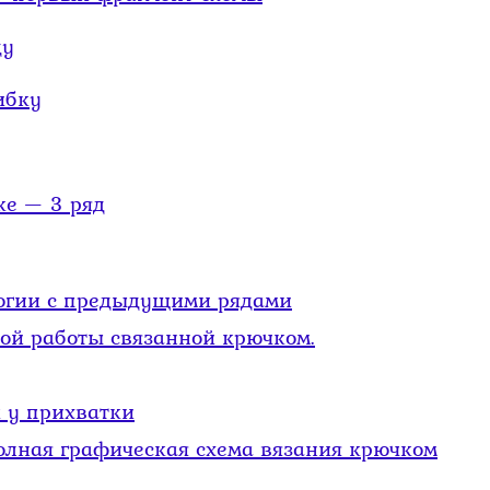
ду
ибку
ке — 3 ряд
огии с предыдущими рядами
ой работы связанной крючком.
 у прихватки
олная графическая схема вязания крючком