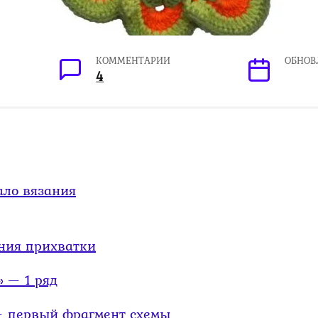
КОММЕНТАРИИ
ОБНОВ
4
ало вязания
ния прихватки
 — 1 ряд
— первый фрагмент схемы