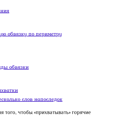
ания
ую обвязку по периметру
яды обвязки
ихватки
сколько слов напоследок
я того, чтобы «прихватывать» горячие