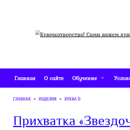
Перейти
к
содержанию
Главная
О сайте
Обучение
Услов
ГЛАВНАЯ
»
ИЗДЕЛИЯ
»
БУКВА П
Прихватка «Звездоч