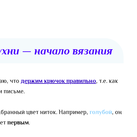
ухни — начало вязания
аю, что
держим крючок правильно
, т.е. как
и письме.
бранный цвет ниток. Например,
голубой
, он
дет
первым
.