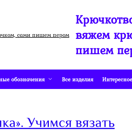
Крючкотво
вяжем крю
пишем пе
ные обозначения
Все изделия
Интересно
ка». Учимся вязать