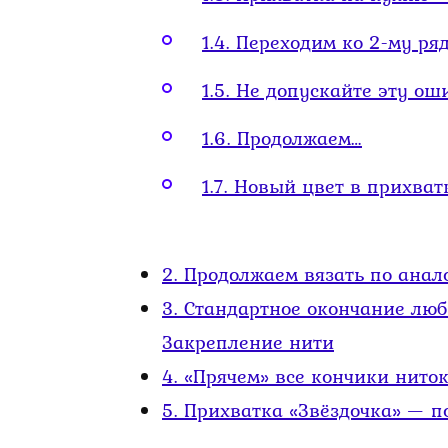
1.4.
Переходим ко 2-му ря
1.5.
Не допускайте эту ош
1.6.
Продолжаем…
1.7.
Новый цвет в прихват
2.
Продолжаем вязать по анал
3.
Стандартное окончание люб
Закрепление нити
4.
«Прячем» все кончики ниток
5.
Прихватка «Звёздочка» — п