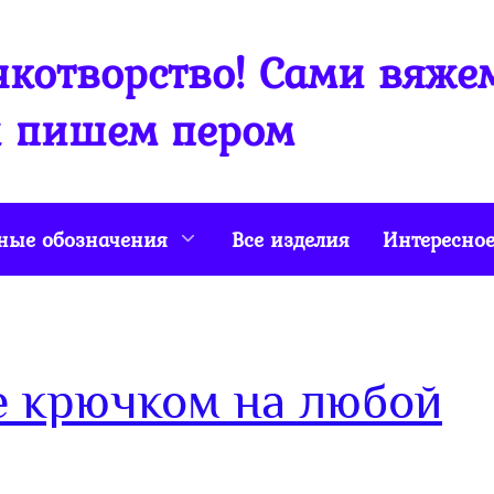
котворство! Сами вяже
 пишем пером
ные обозначения
Все изделия
Интересно
 крючком на любой