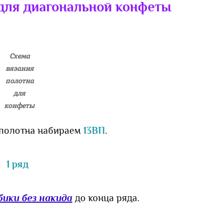
 для диагональной конфеты
Схема
вязания
полотна
для
конфеты
 полотна набираем
13ВП
.
1 ряд
ики без накида
до конца ряда.