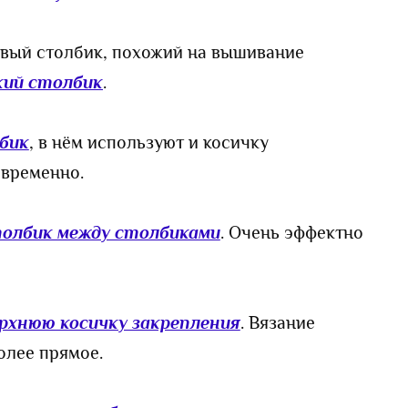
ивый столбик, похожий на вышивание
кий столбик
.
бик
, в нём используют и косичку
овременно.
олбик между столбиками
. Очень эффектно
ерхнюю косичку закрепления
. Вязание
олее прямое.