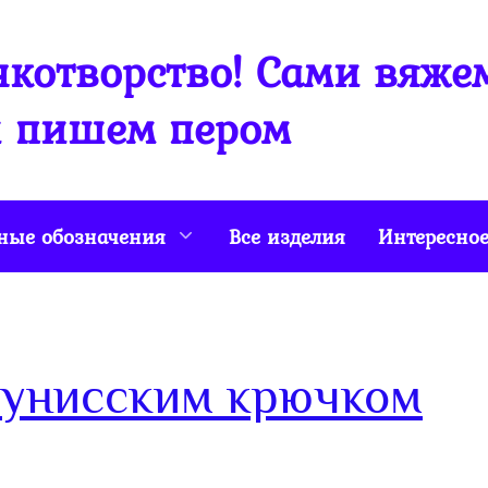
котворство! Сами вяже
 пишем пером
ные обозначения
Все изделия
Интересно
тунисским крючком