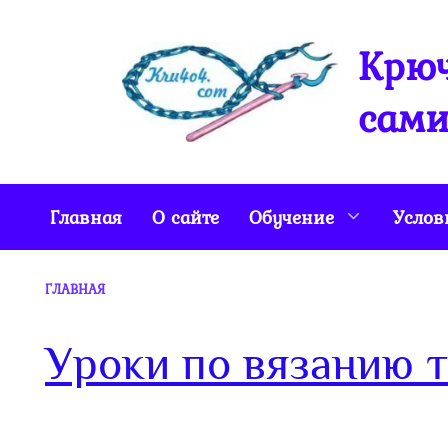
Перейти
к
Крюч
содержанию
сами
Главная
О сайте
Обучение
Услов
ГЛАВНАЯ
Уроки по вязанию 