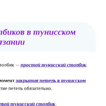
лбиков в тунисском
язании
столбик —
простой тунисский столбик
.
момент
закрытия петель в тунисском
ытие петель обязательно.
евой тунисский столбик
.