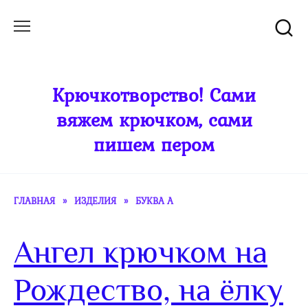
Перейти
к
содержанию
Крючкотворство! Сами
вяжем крючком, сами
пишем пером
ГЛАВНАЯ
»
ИЗДЕЛИЯ
»
БУКВА А
Ангел крючком на
Рождество, на ёлку