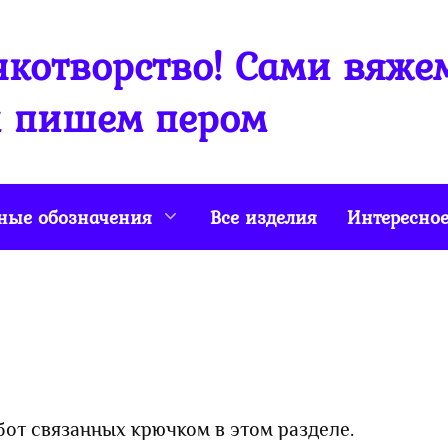
котворство! Сами вяже
 пишем пером
ные обозначения
Все изделия
Интересно
бот связанных крючком в этом разделе.