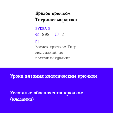
Брелок крючком
Тигриная мордочка
БУКВА Б
898
2
Брелок крючком Тигр -
маленький, но
полезный сувенир
Уроки вязания классическим крючком
Условные обозначения крючком
(классика)