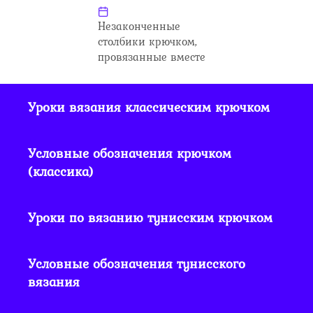
Незаконченные
столбики крючком,
провязанные вместе
Уроки вязания классическим крючком
Условные обозначения крючком
(классика)
Уроки по вязанию тунисским крючком
Условные обозначения тунисского
вязания