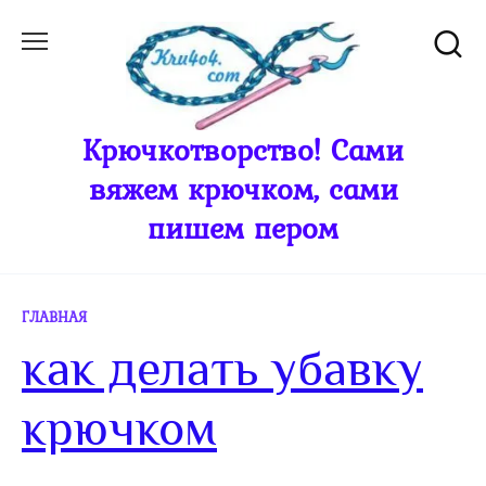
Перейти
к
содержанию
Крючкотворство! Сами
вяжем крючком, сами
пишем пером
ГЛАВНАЯ
как делать убавку
крючком