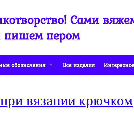
котворство! Сами вяже
 пишем пером
ные обозначения
Все изделия
Интересно
 при вязании крючком