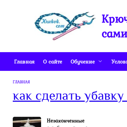
Перейти
к
Крюч
содержанию
сами
Главная
О сайте
Обучение
Услов
ГЛАВНАЯ
как сделать убавку
Незаконченные