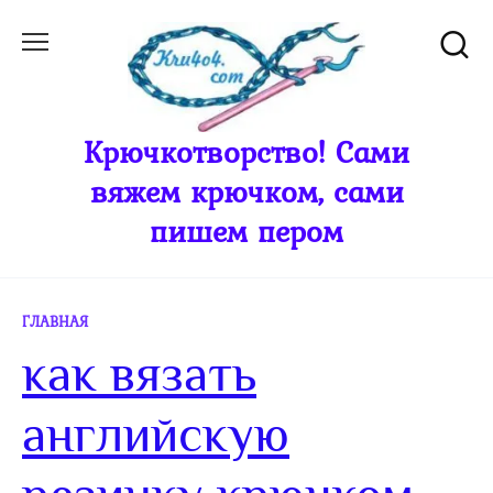
Перейти
к
содержанию
Крючкотворство! Сами
вяжем крючком, сами
пишем пером
ГЛАВНАЯ
как вязать
английскую