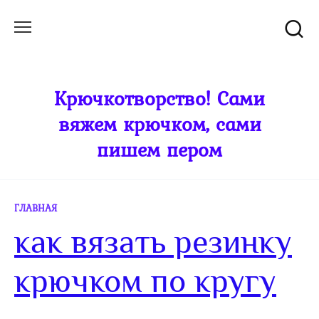
Перейти
к
содержанию
Крючкотворство! Сами
вяжем крючком, сами
пишем пером
ГЛАВНАЯ
как вязать резинку
крючком по кругу