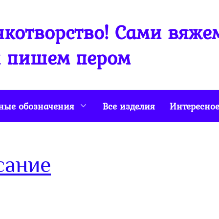
котворство! Сами вяже
 пишем пером
ные обозначения
Все изделия
Интересно
сание