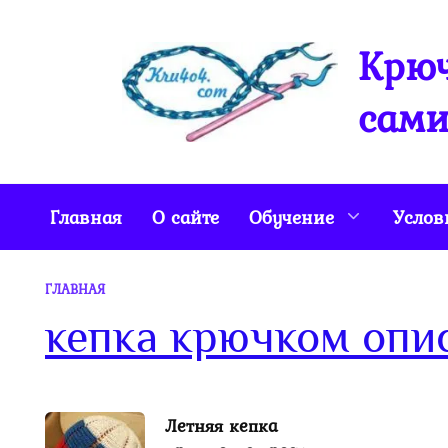
Перейти
к
Крюч
содержанию
сами
Главная
О сайте
Обучение
Услов
ГЛАВНАЯ
кепка крючком опи
Летняя кепка