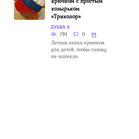
крючком с простым
козырьком
«Триколор»
БУКВА К
791
0
Летняя кепка крючком
для детей, чтобы голову
не напекло.