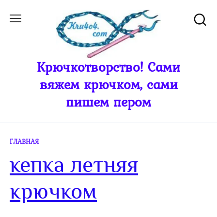
Перейти
к
содержанию
Крючкотворство! Сами
вяжем крючком, сами
пишем пером
ГЛАВНАЯ
кепка летняя
крючком