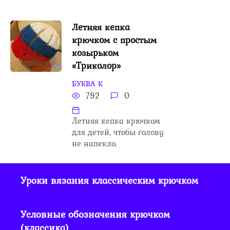
Летняя кепка
крючком с простым
козырьком
«Триколор»
БУКВА К
792
0
Летняя кепка крючком
для детей, чтобы голову
не напекло.
Уроки вязания классическим крючком
Условные обозначения крючком
(классика)