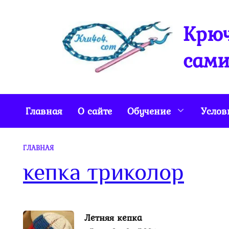
Перейти
к
Крюч
содержанию
сами
Главная
О сайте
Обучение
Услов
ГЛАВНАЯ
кепка триколор
Летняя кепка