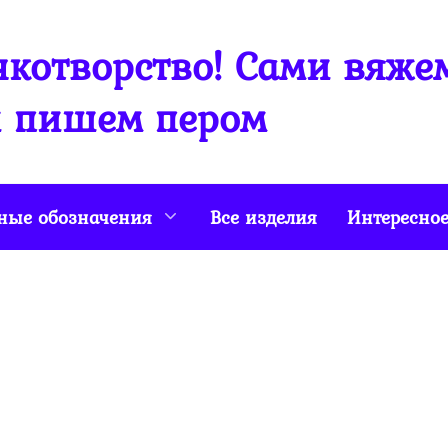
котворство! Сами вяже
 пишем пером
ные обозначения
Все изделия
Интересно