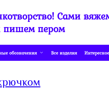
котворство! Сами вяже
 пишем пером
ные обозначения
Все изделия
Интересно
 крючком