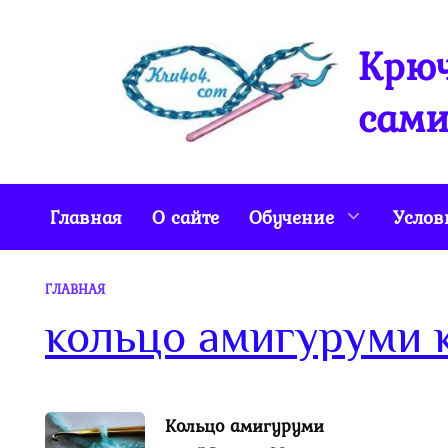
Перейти
к
Крюч
содержанию
сами
Главная
О сайте
Обучение
Услов
ГЛАВНАЯ
кольцо амигуруми
Кольцо амигуруми