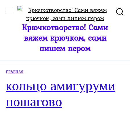
Перейти
к
содержанию
Крючкотворство! Сами
вяжем крючком, сами
пишем пером
ГЛАВНАЯ
кольцо амигуруми
пошагово