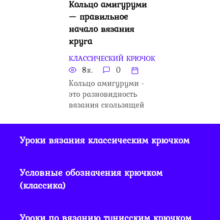
Кольцо амигуруми
— правильное
начало вязания
круга
КЛАССИЧЕСКИЙ КРЮЧОК
8к.
0
Кольцо амигуруми -
это разновидность
вязания скользящей
Уроки вязания классическим крючком
Условные обозначения крючком
(классика)
Уроки по вязанию тунисским крючком