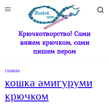
Перейти
к
содержанию
Крючкотворство! Сами
вяжем крючком, сами
пишем пером
ГЛАВНАЯ
кошка амигуруми
крючком