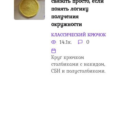
связать просто, если
понять логику
получения
окружности
КЛАССИЧЕСКИЙ КРЮЧОК
14.1к.
0
Круг крючком
столбиками с накидом,
СБН и полустолбиками.