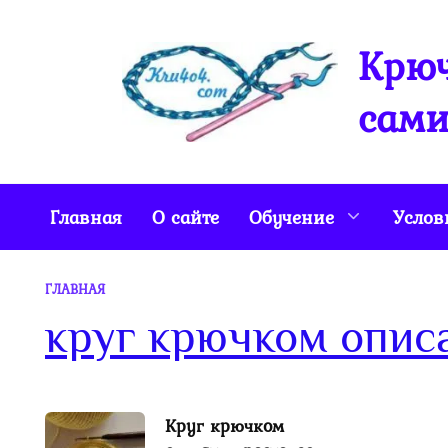
Перейти
к
Крюч
содержанию
сами
Главная
О сайте
Обучение
Услов
ГЛАВНАЯ
круг крючком опис
Круг крючком