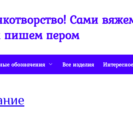
котворство! Сами вяже
 пишем пером
ные обозначения
Все изделия
Интересно
ание