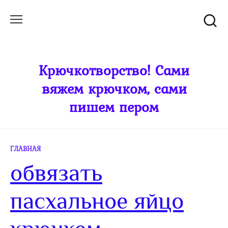
Перейти
к
содержанию
Крючкотворство! Сами
вяжем крючком, сами
пишем пером
ГЛАВНАЯ
обвязать
пасхальное яйцо