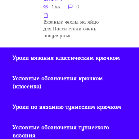
1.4к.
0
Вязаные чехлы на яйцо
для Пасхи стали очень
популярные.
Уроки вязания классическим крючком
Условные обозначения крючком
(классика)
Уроки по вязанию тунисским крючком
Условные обозначения тунисского
вязания