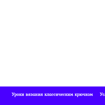
Шишечки крючком
— как вязать и что
это такое
5.4к.
0
Уроки вязания классическим крючком
Ус