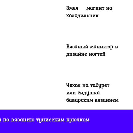
Змея — магнит на
холодильник
Вязаный маникюр в
дизайне ногтей
Чехол на табурет
или сидушка
баварским вязанием
и по вязанию тунисским крючком
Чехол для
пасхального яйца,