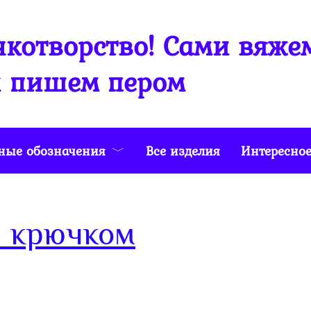
котворство! Сами вяже
 пишем пером
ные обозначения
Все изделия
Интересно
 крючком