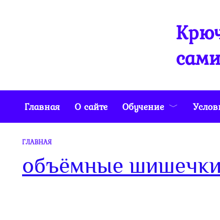
Перейти
к
Крюч
содержанию
сами
Главная
О сайте
Обучение
Услов
ГЛАВНАЯ
объёмные шишечки