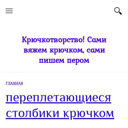
Перейти
к
содержанию
Крючкотворство! Сами
вяжем крючком, сами
пишем пером
ГЛАВНАЯ
переплетающиеся
столбики крючком