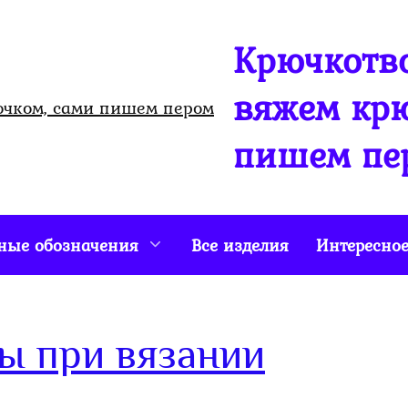
Крючкотво
вяжем крю
пишем пе
ные обозначения
Все изделия
Интересно
ы при вязании