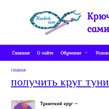
Перейти
к
Крюч
содержанию
сами
Главная
О сайте
Обучение
Услов
ГЛАВНАЯ
получить круг тун
Тунисский круг —