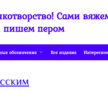
котворство! Сами вяже
 пишем пером
ные обозначения
Все изделия
Интересно
исским