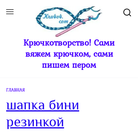
Перейти
к
содержанию
Крючкотворство! Сами
вяжем крючком, сами
пишем пером
ГЛАВНАЯ
шапка бини
резинкой