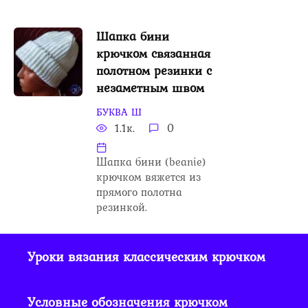
Шапка бини
крючком связанная
полотном резинки с
незаметным швом
БУКВА Ш
1.1к.
0
Шапка бини (beanie)
крючком вяжется из
прямого полотна
резинкой.
Уроки вязания классическим крючком
Условные обозначения крючком