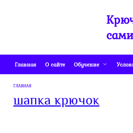
Перейти
к
Крюч
содержанию
сами
Главная
О сайте
Обучение
Услов
ГЛАВНАЯ
шапка крючок