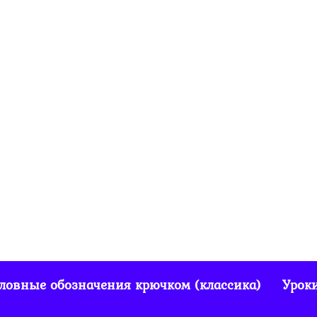
Шапка поперечн
резинкой крючк
на зиму
1.3к.
0
ловные обозначения крючком (классика)
Урок