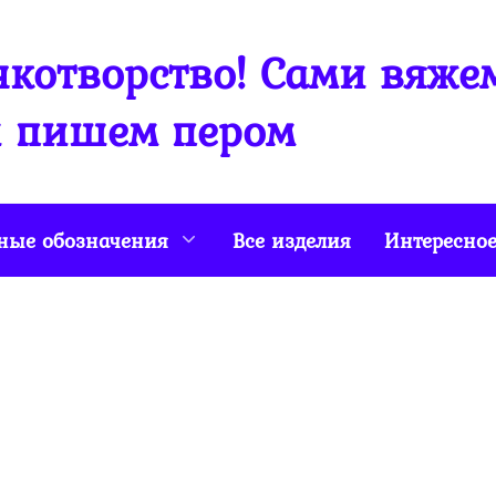
котворство! Сами вяже
 пишем пером
ные обозначения
Все изделия
Интересно