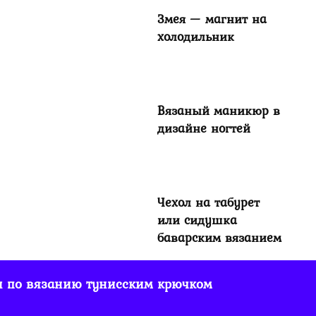
Змея — магнит на
холодильник
ой
ом
Вязаный маникюр в
дизайне ногтей
Чехол на табурет
или сидушка
баварским вязанием
и по вязанию тунисским крючком
Чехол для
пасхального яйца,