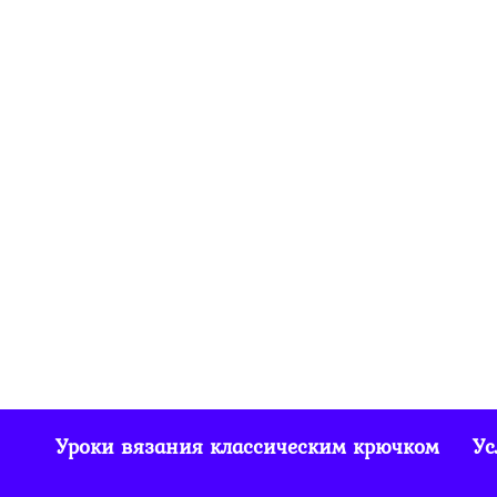
Шапка ушанка
крючком с
козырьком и
длинными ушами
2.5к.
0
Шапочка крючком
связанная резинкой
Уроки вязания классическим крючком
Ус