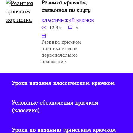
Резинка крючком,
связанная по кругу
КЛАССИЧЕСКИЙ КРЮЧОК
12.3к.
4
Резинка крючком
принимает свое
первоначальное
положение
Уроки вязания классическим крючком
Условные обозначения крючком
(классика)
Уроки по вязанию тунисским крючком