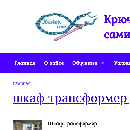
Перейти
к
Крюч
содержанию
сами
Главная
О сайте
Обучение
Услов
ГЛАВНАЯ
шкаф трансформер 
Шкаф трансформер