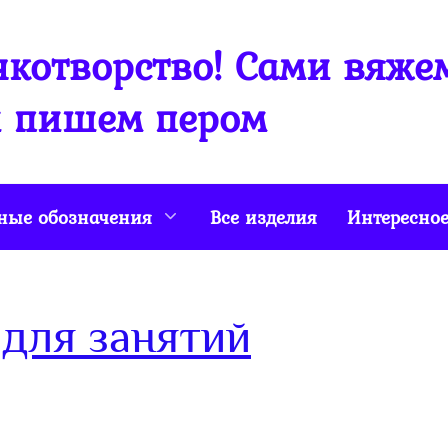
котворство! Сами вяже
 пишем пером
ные обозначения
Все изделия
Интересно
для занятий