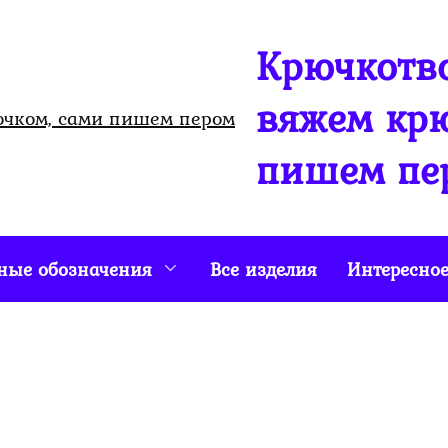
Крючкотво
вяжем крю
пишем пе
ные обозначения
Все изделия
Интересно