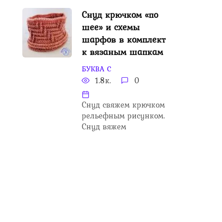
Снуд крючком «по
шее» и схемы
шарфов в комплект
к вязаным шапкам
БУКВА С
1.8к.
0
Снуд свяжем крючком
рельефным рисунком.
Снуд вяжем