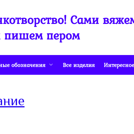
котворство! Сами вяже
 пишем пером
ные обозначения
Все изделия
Интересно
ание