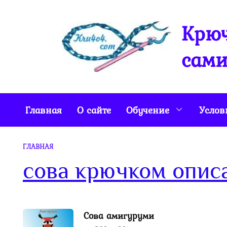
Перейти
к
Крюч
содержанию
сами
Главная
О сайте
Обучение
Услов
ГЛАВНАЯ
сова крючком опис
Сова амигуруми