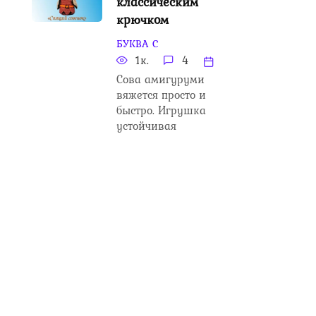
классическим
крючком
БУКВА С
1к.
4
Сова амигуруми
вяжется просто и
быстро. Игрушка
устойчивая