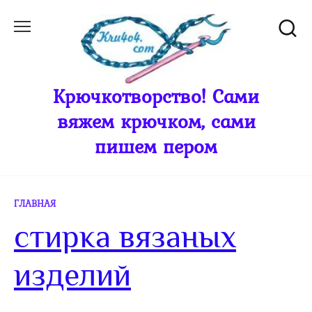
Перейти
к
содержанию
Крючкотворство! Сами
вяжем крючком, сами
пишем пером
ГЛАВНАЯ
стирка вязаных
изделий