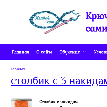
Перейти
к
Крюч
содержанию
сами
Главная
О сайте
Обучение
Услов
ГЛАВНАЯ
столбик с 3 накида
Столбик с накидом