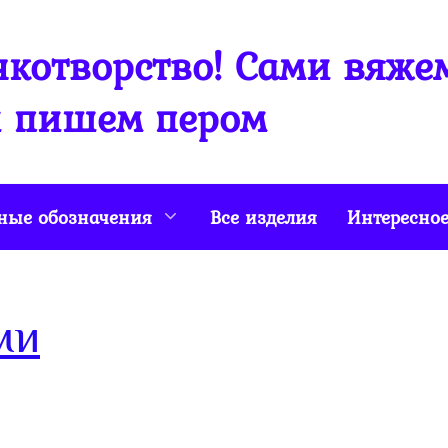
котворство! Сами вяже
 пишем пером
ные обозначения
Все изделия
Интересно
ми