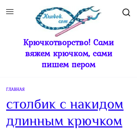
Перейти
к
содержанию
Крючкотворство! Сами
вяжем крючком, сами
пишем пером
ГЛАВНАЯ
столбик с накидом
длинным крючком