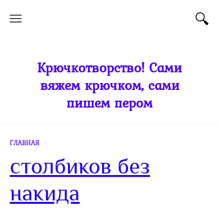
Перейти
к
содержанию
Крючкотворство! Сами
вяжем крючком, сами
пишем пером
ГЛАВНАЯ
столбиков без
накида