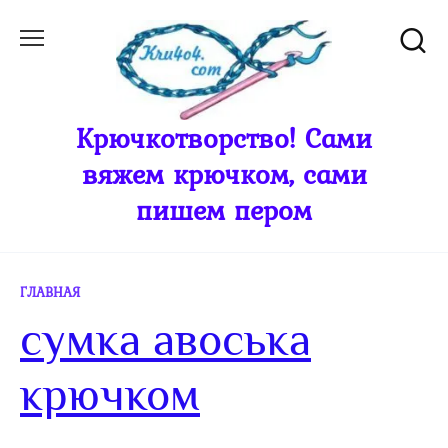
Перейти
к
содержанию
Крючкотворство! Сами
вяжем крючком, сами
пишем пером
ГЛАВНАЯ
сумка авоська
крючком