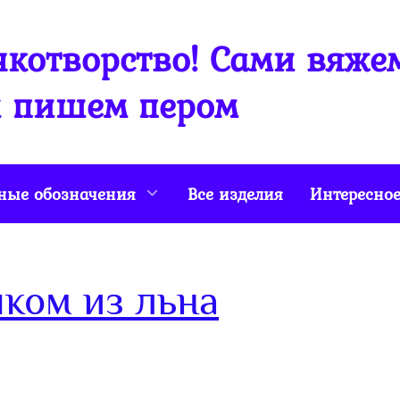
котворство! Сами вяже
 пишем пером
ные обозначения
Все изделия
Интересно
ком из льна