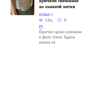
крючком связанная
из льняной нитки
БУКВА С
1.2к.
0
Простая сумка крючком
в фолк стиле. Будем
вязать её