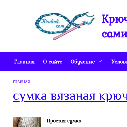
Перейти
к
Крюч
содержанию
сами
Главная
О сайте
Обучение
Услов
ГЛАВНАЯ
сумка вязаная крюч
Простая сумка