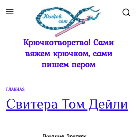
Перейти
к
содержанию
Крючкотворство! Сами
вяжем крючком, сами
пишем пером
ГЛАВНАЯ
Свитера Том Дейли
Вязание. Золотая