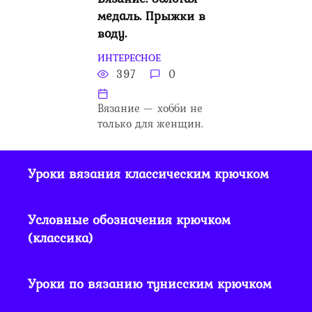
медаль. Прыжки в
воду.
ИНТЕРЕСНОЕ
397
0
Вязание — хобби не
только для женщин.
Уроки вязания классическим крючком
Условные обозначения крючком
(классика)
Уроки по вязанию тунисским крючком