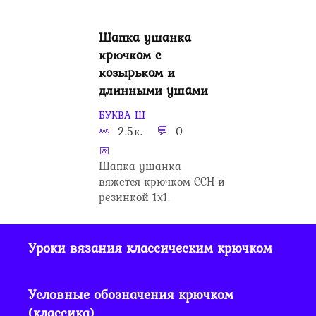
Шапка ушанка
крючком с
козырьком и
длинными ушами
БУКВА Ш
2.5к.
0
Шапка ушанка
вяжется крючком ССН и
резинкой 1х1.
Уроки вязания классическим крючком
Условные обозначения крючком
(классика)