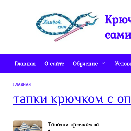
Перейти
к
Крюч
содержанию
сами
Главная
О сайте
Обучение
Услов
ГЛАВНАЯ
тапки крючком с о
Тапочки крючком за