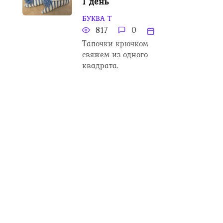
1 день
БУКВА Т
817
0
Тапочки крючком
свяжем из одного
квадрата.