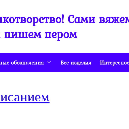
котворство! Сами вяже
 пишем пером
ные обозначения
Все изделия
Интересно
писанием