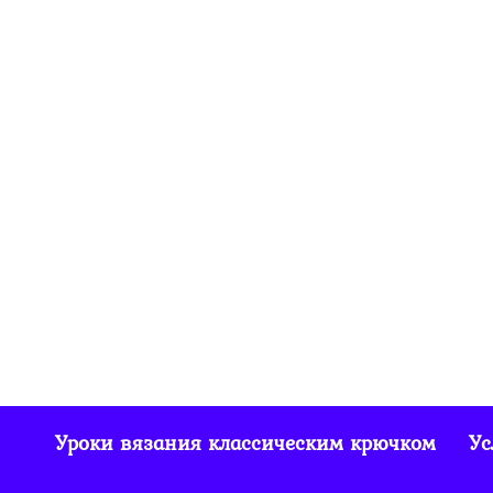
Шарф с
рельефными
столбиками и в то
же время ажурный
522
0
Уроки вязания классическим крючком
Ус