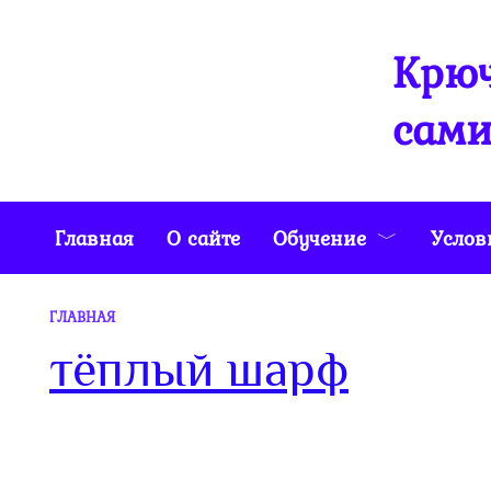
Перейти
к
Крюч
содержанию
сами
Главная
О сайте
Обучение
Услов
ГЛАВНАЯ
тёплый шарф