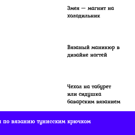
Змея — магнит на
холодильник
Вязаный маникюр в
дизайне ногтей
Чехол на табурет
или сидушка
баварским вязанием
и по вязанию тунисским крючком
Чехол для
пасхального яйца,