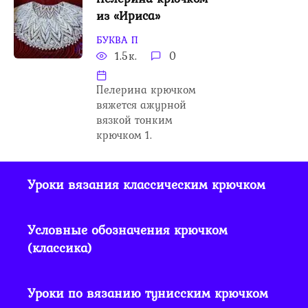
из «Ириса»
БУКВА П
1.5к.
0
Пелерина крючком
вяжется ажурной
вязкой тонким
крючком 1.
Уроки вязания классическим крючком
Условные обозначения крючком
(классика)
Уроки по вязанию тунисским крючком