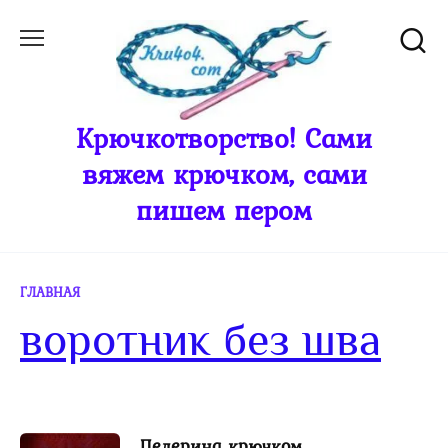
Перейти
к
содержанию
Крючкотворство! Сами
вяжем крючком, сами
пишем пером
ГЛАВНАЯ
воротник без шва
Пелерина крючком