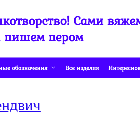
котворство! Сами вяже
 пишем пером
ные обозначения
Все изделия
Интересно
ендвич