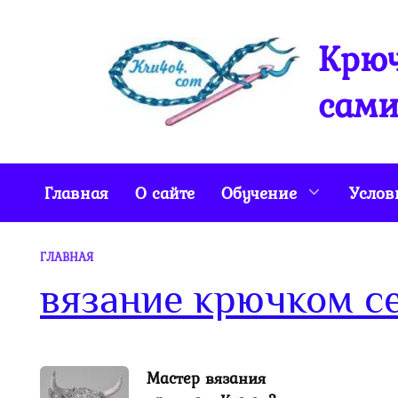
Перейти
к
Крюч
содержанию
сами
Главная
О сайте
Обучение
Услов
ГЛАВНАЯ
вязание крючком с
Мастер вязания