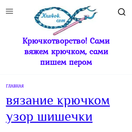
Перейти
к
содержанию
Крючкотворство! Сами
вяжем крючком, сами
пишем пером
ГЛАВНАЯ
вязание крючком
узор шишечки