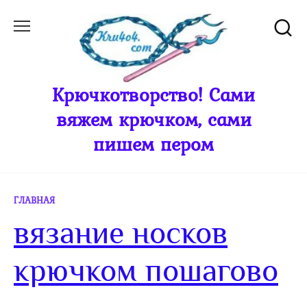
Перейти
к
содержанию
Крючкотворство! Сами
вяжем крючком, сами
пишем пером
ГЛАВНАЯ
вязание носков
крючком пошагово