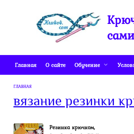
Перейти
к
Крюч
содержанию
сами
Главная
О сайте
Обучение
Услов
ГЛАВНАЯ
вязание резинки к
Резинка крючком,