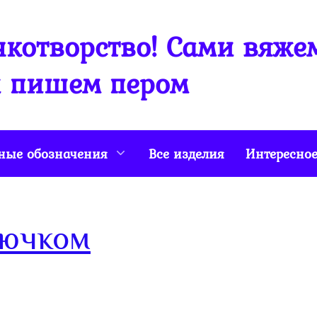
котворство! Сами вяже
 пишем пером
ные обозначения
Все изделия
Интересно
рючком