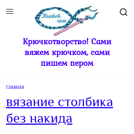
Перейти
к
содержанию
Крючкотворство! Сами
вяжем крючком, сами
пишем пером
ГЛАВНАЯ
вязание столбика
без накида