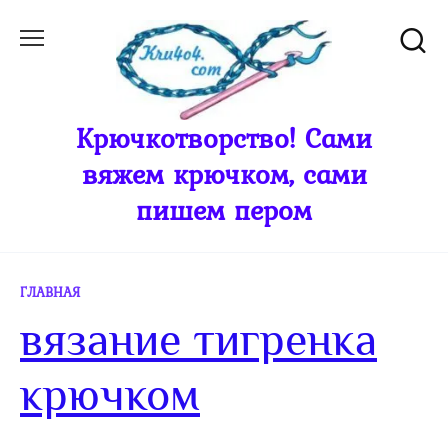
Перейти
к
содержанию
Крючкотворство! Сами
вяжем крючком, сами
пишем пером
ГЛАВНАЯ
вязание тигренка
крючком