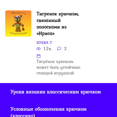
Тигренок крючком,
связанный
полосками из
«Ириса»
БУКВА Т
1.2к.
2
Тигрёнок крючком
может быть устойчиво
стоящей игрушкой
Уроки вязания классическим крючком
Условные обозначения крючком
(классика)