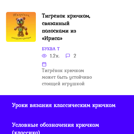
Тигренок крючком,
связанный
полосками из
«Ириса»
БУКВА Т
1.2к.
2
Тигрёнок крючком
может быть устойчиво
стоящей игрушкой
Уроки вязания классическим крючком
Условные обозначения крючком
(классика)