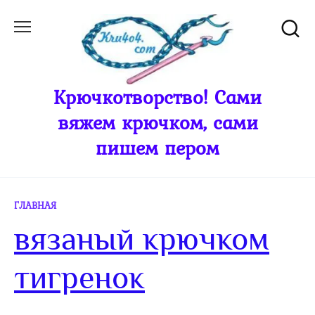
Перейти
к
содержанию
Крючкотворство! Сами
вяжем крючком, сами
пишем пером
ГЛАВНАЯ
вязаный крючком
тигренок