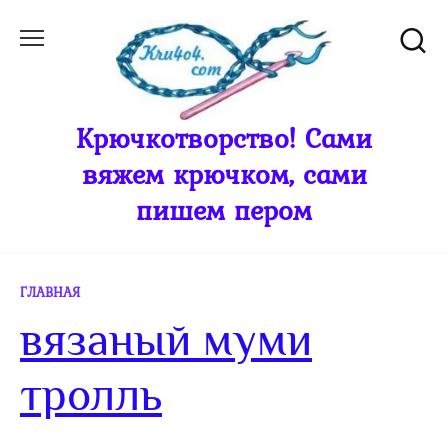
Перейти
к
содержанию
Крючкотворство! Сами
вяжем крючком, сами
пишем пером
ГЛАВНАЯ
вязаный муми
тролль