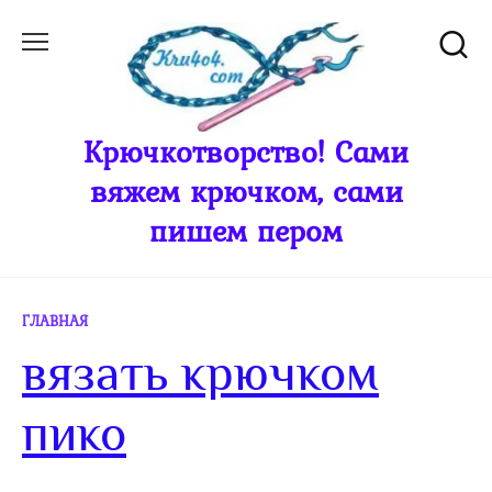
Перейти
к
содержанию
Крючкотворство! Сами
вяжем крючком, сами
пишем пером
ГЛАВНАЯ
вязать крючком
пико