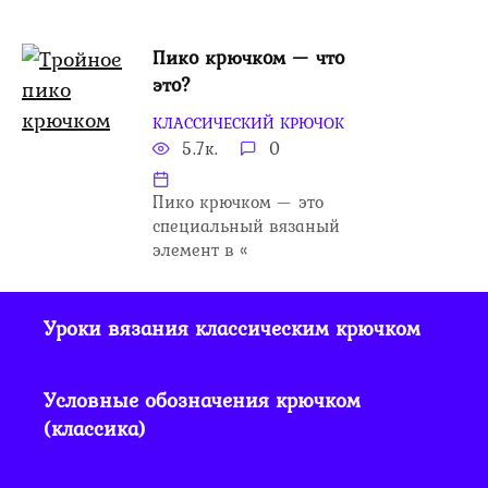
Пико крючком — что
это?
КЛАССИЧЕСКИЙ КРЮЧОК
5.7к.
0
Пико крючком — это
специальный вязаный
элемент в «
Уроки вязания классическим крючком
Условные обозначения крючком
(классика)